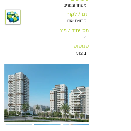
מסחר ומגורים
יזם / לקוח
קבוצת אורון
מס' יח"ד / מ"ר
'-
סטטוס
ביצוע