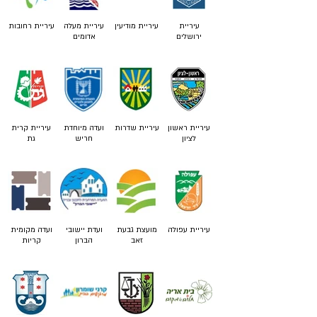
עיריית
עיריית מודיעין
עיריית מעלה
עיריית רחובות
ירושלים
אדומים
עיריית ראשון
עיריית שדרות
ועדה מיוחדת
עיריית קרית
לציון
חריש
גת
עיריית עפולה
מועצת גבעת
ועדת יישובי
ועדה מקומית
זאב
הברון
קריות