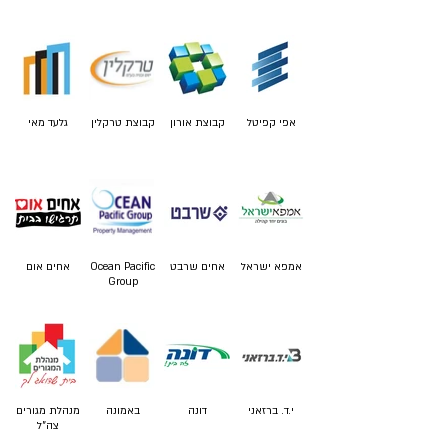
אפי קפיטל
קבוצת אורון
קבוצת טרקלין
גלעד מאי
אמפא ישראל
אחים שרבט
Ocean Pacific
אחים אום
Group
י.ד. ברזאני
דונה
באמונה
מנהלת מגורים
צה"ל