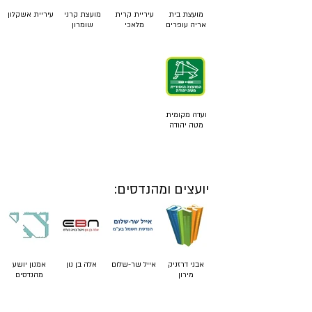
מועצת בית
עיריית קרית
מועצת קרני
עיריית אשקלון
אריה עופרים
מלאכי
שומרון
ועדה מקומית
מטה יהודה
יועצים ומהנדסים:
אבני דרזניק
אייל שר-שלום
אלה בן נון
אמנון יושע
מירון
מהנדסים