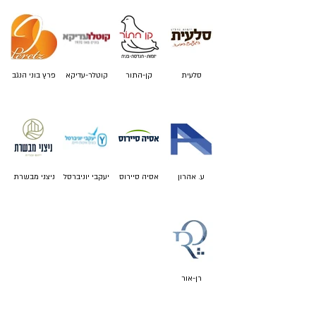
סלעית
קן-התור
קוטלר-עדיקא
פרץ בוני הנגב
ע. אהרון
אסיה סיירוס
יעקבי יוניברסל
ניצני מבשרת
רן-אור