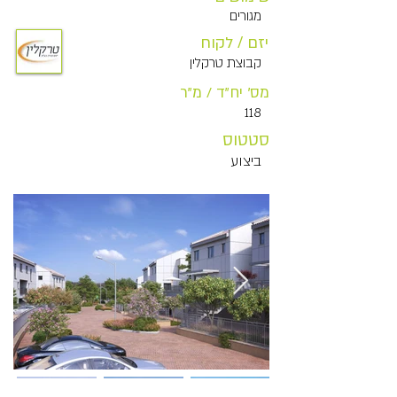
מגורים
יזם / לקוח
קבוצת טרקלין
מס' יח"ד / מ"ר
118
סטטוס
ביצוע