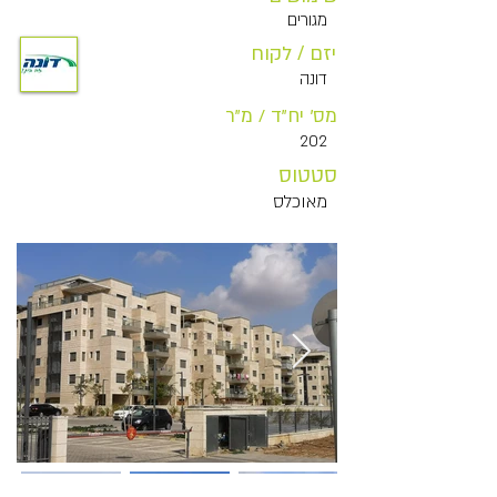
מגורים
יזם / לקוח
דונה
מס' יח"ד / מ"ר
202
סטטוס
מאוכלס