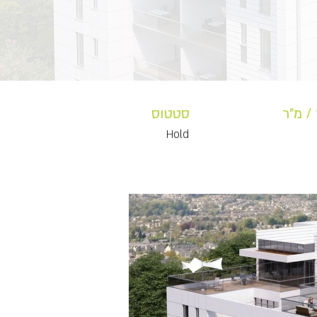
/ מ"ר
סטטוס
Hold