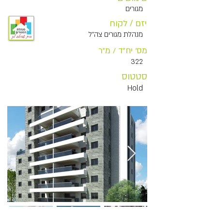
מגורים
יזם / לקוח
מנהלת מגורים צה"ל
מס' יח"ד / מ"ר
322
סטטוס
Hold