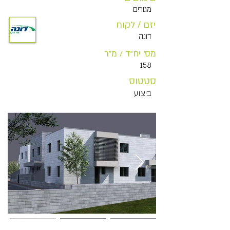
מגורים
יזם / לקוח
דונה
מס' יח"ד / מ"ר
158
סטטוס
ביצוע